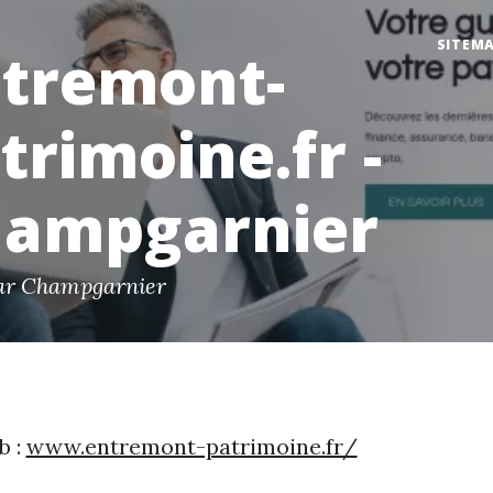
SITEM
tremont-
trimoine.fr -
ampgarnier
ar Champgarnier
b :
www.entremont-patrimoine.fr/