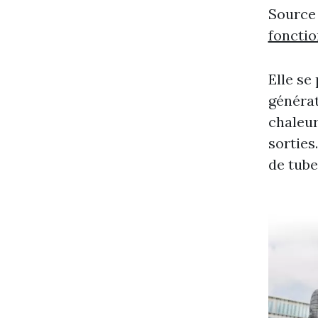
Source
foncti
Elle se
généra
chaleur
sorties
de tube