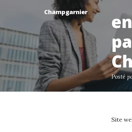
Champgarnier
en
pa
Ch
Posté p
Site we