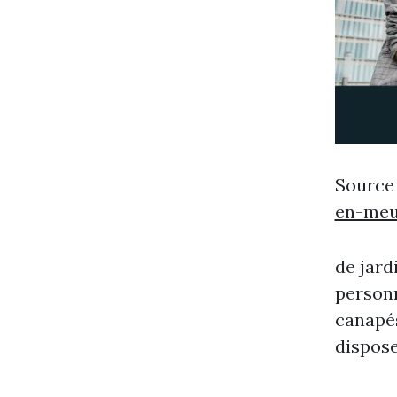
Source
en-meu
de jard
personn
canapés
dispose