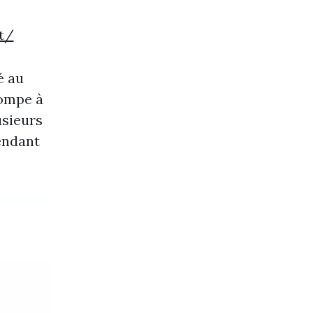
t/
é au
ompe à
usieurs
endant